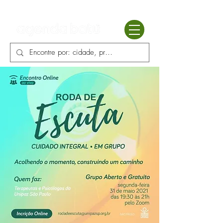
Batú terapias
Mercado Batú
Blog
Enciclopédia