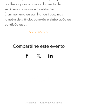
acolhedor para o compartilhamento de 
sentimentos, dúvidas e inquietações.
É um momento de partilha, de troca, mas 
também de silêncio, conexão e elaboração da 
condição atual.
Saiba Mais >
Compartilhe este evento
O universo das
terapias
naturais
na
palma da sua mão
Cursos
Mercado Batú
Workshops
Terapias Batú