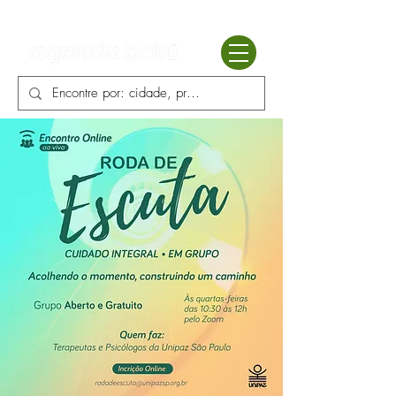
Batú terapias
Mercado Batú
Blog
Enciclopédia