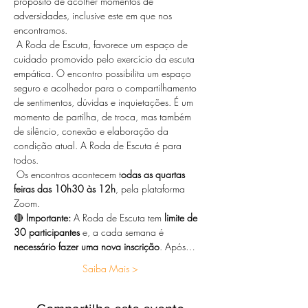
propósito de acolher momentos de 
adversidades, inclusive este em que nos 
encontramos.
 A Roda de Escuta, favorece um espaço de 
cuidado promovido pelo exercício da escuta 
empática. O encontro possibilita um espaço 
seguro e acolhedor para o compartilhamento 
de sentimentos, dúvidas e inquietações. É um 
momento de partilha, de troca, mas também 
de silêncio, conexão e elaboração da 
condição atual. A Roda de Escuta é para 
todos.
 Os encontros acontecem t
odas as quartas 
feiras das 10h30 às 12h
, pela plataforma 
Zoom.  
🔴 
Importante:
 A Roda de Escuta tem 
limite de 
30 participantes
 e, a cada semana é 
necessário fazer uma nova inscrição
. Após…
Saiba Mais >