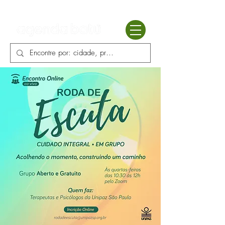
Batú terapias
Mercado Batú
Blog
Enciclopédia