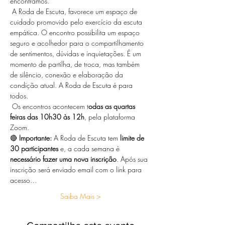
encontramos.
 A Roda de Escuta, favorece um espaço de 
cuidado promovido pelo exercício da escuta 
empática. O encontro possibilita um espaço 
seguro e acolhedor para o compartilhamento 
de sentimentos, dúvidas e inquietações. É um 
momento de partilha, de troca, mas também 
de silêncio, conexão e elaboração da 
condição atual. A Roda de Escuta é para 
todos.
 Os encontros acontecem t
odas as quartas 
feiras das 10h30 às 12h
, pela plataforma 
Zoom.  
🔴 
Importante:
 A Roda de Escuta tem 
limite de 
30 participantes
 e, a cada semana é 
necessário fazer uma nova inscrição
. Após sua 
inscrição será enviado email com o link para 
acesso…
Saiba Mais >