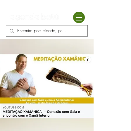
Batú terapias
Mercado Batú
Blog
Enciclopédia