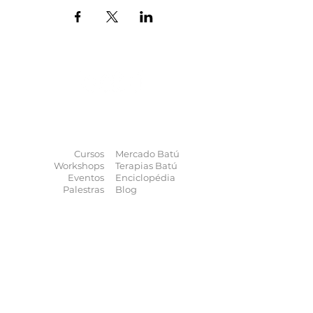
O universo das
terapias
naturais
na
palma da sua mão
Cursos
Mercado Batú
Workshops
Terapias Batú
Eventos
Enciclopédia
Palestras
Blog
Calendário
Quem somos
Contato
Quer anunciar
seu evento?
Quer receber novidades?