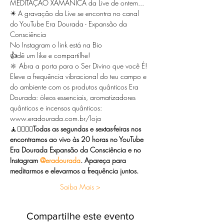
MEDITAÇÃO XAMÂNICA da Live de ontem...  
✴️ A gravação da Live se encontra no canal 
do YouTube Era Dourada - Expansão da 
Consciência  
No Instagram o link está na Bio  
👍dê um like e compartilhe!  
🔆 Abra a porta para o Ser Divino que você É! 
Eleve a frequência vibracional do teu campo e 
do ambiente com os produtos quânticos Era 
Dourada: óleos essenciais, aromatizadores 
quânticos e incensos quânticos: 
www.eradourada.com.br/loja  
🧘🧘‍♀️🧘‍♂️
Todas as segundas e sextas-feiras nos 
encontramos ao vivo às 20 horas no YouTube 
Era Dourada Expansão da Consciência e no 
Instagram 
@eradourada
. Apareça para 
meditarmos e elevarmos a frequência juntos.  
Saiba Mais >
Compartilhe este evento