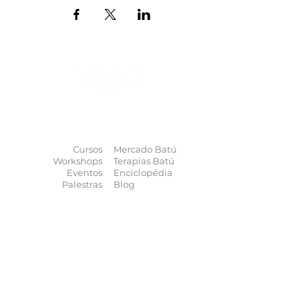
O universo das
terapias
naturais
na
palma da sua mão
Cursos
Mercado Batú
Workshops
Terapias Batú
Eventos
Enciclopédia
Palestras
Blog
Calendário
Quem somos
Contato
Quer anunciar
seu evento?
Quer receber novidades?