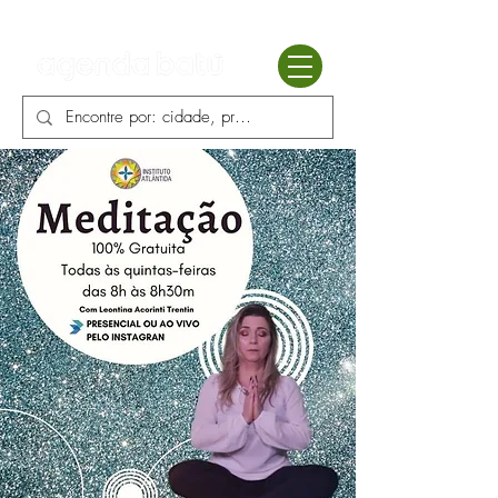
Batú terapias
Mercado Batú
Blog
Enciclopédia