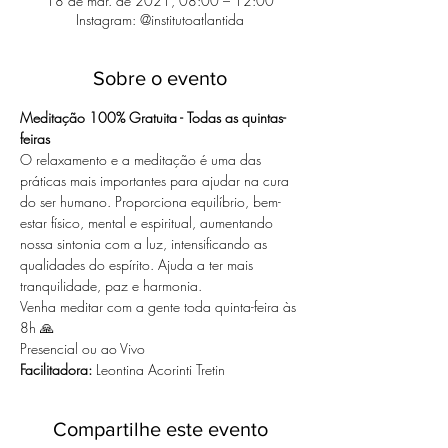
18 de mar. de 2021, 08:00 – 12:00
Instagram: @institutoatlantida
Sobre o evento
Meditação 100% Gratuita - Todas as quintas-
feiras
O relaxamento e a meditação é uma das 
práticas mais importantes para ajudar na cura 
do ser humano. Proporciona equilíbrio, bem-
estar físico, mental e espiritual, aumentando 
nossa sintonia com a luz, intensificando as 
qualidades do espírito. Ajuda a ter mais 
tranquilidade, paz e harmonia.
Venha meditar com a gente toda quinta-feira às 
8h 🙏
Presencial ou ao Vivo
Facilitadora: 
Leontina Acorinti Tretin
Compartilhe este evento