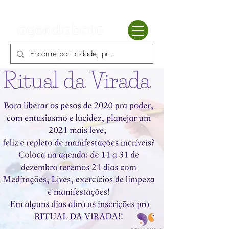
Batú terapias
Mercado Batú
Blog
Enciclopédia