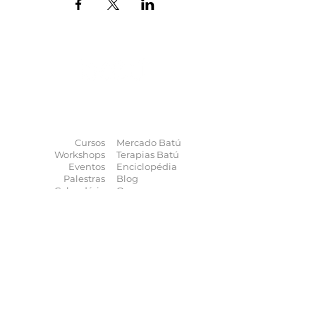
O universo das
terapias
naturais
na
palma da sua mão
Cursos
Mercado Batú
Workshops
Terapias Batú
Eventos
Enciclopédia
Palestras
Blog
Calendário
Quem somos
Contato
Quer anunciar
seu evento?
Quer receber novidades?