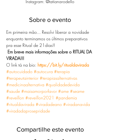
Instagram: @tatianarodello
Sobre o evento
Em primeira mão... Resolvi liberar a novidade 
enquanto terminamos os últimos preparativos 
pra esse Ritual de 21dias!!
Em breve mais informações sobre o RITUAL DA 
VIRADA!!!
O link tá na bio: 
https://bit.ly/ritualdavirada
#autocuidado
#autocura
#terapia
#terapeutainterior
#terapiasalternativas
#medicinaalternativa
#qualidadedevida
#saude
#maisamorporfavor
#ame
#seame
#reveillon
#reveillon2021
#pandemia
#ritualdavirada
#viradadeano
#viradanavida
#viradadaprosepridade
Compartilhe este evento