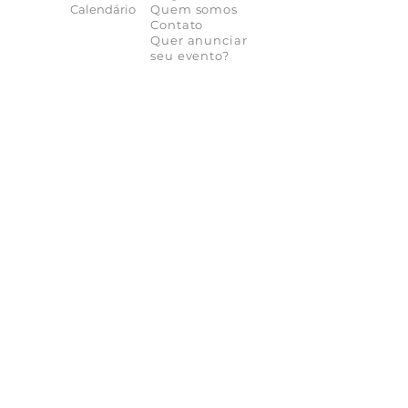
Calendário
Quem somos
Contato
Quer anunciar
seu evento?
Quer receber novidades?
Assine a nossa
Newsletter
As novidades não param de chegar, receba as
principais notícias no conforto do seu e-mail
Participar