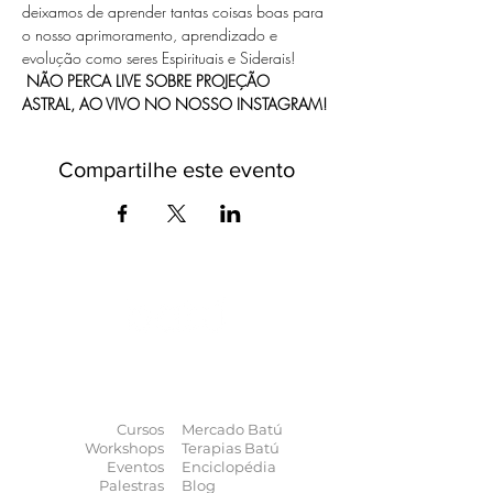
deixamos de aprender tantas coisas boas para 
o nosso aprimoramento, aprendizado e 
evolução como seres Espirituais e Siderais!
NÃO PERCA LIVE SOBRE PROJEÇÃO 
ASTRAL, AO VIVO NO NOSSO INSTAGRAM!
Compartilhe este evento
O universo das
terapias
naturais
na
palma da sua mão
Cursos
Mercado Batú
Workshops
Terapias Batú
Eventos
Enciclopédia
Palestras
Blog