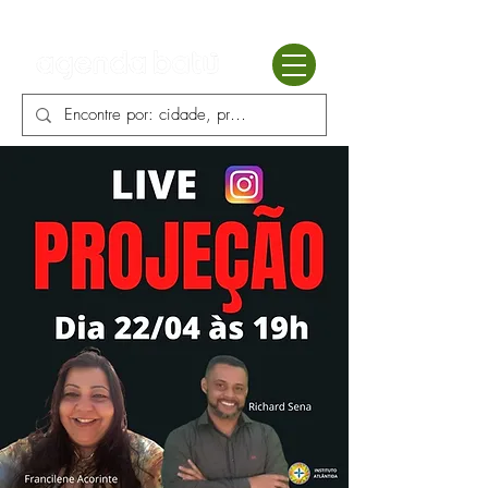
Batú terapias
Mercado Batú
Blog
Enciclopédia