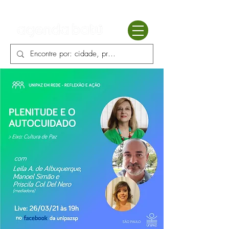
Batú terapias
Mercado Batú
Blog
Enciclopédia