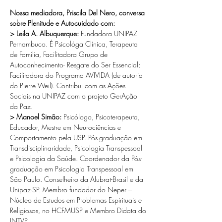
⠀ 
Nossa mediadora, Priscila Del Nero, conversa 
sobre Plenitude e Autocuidado com: ⠀ 
> Leila A. Albuquerque:
 Fundadora UNIPAZ 
Pernambuco. É Psicológa Clínica, Terapeuta 
de Família, Facilitadora Grupo de 
Autoconhecimento- Resgate do Ser Essencial; 
Facilitadora do Programa AVIVIDA (de autoria 
do Pierre Weil). Contribui com as Ações 
Sociais na UNIPAZ com o projeto GerAção 
da Paz. ⠀ 
> Manoel Simão:
 Psicólogo, Psicoterapeuta, 
Educador, Mestre em Neurociências e 
Comportamento pela USP. Pós-graduação em 
Transdisciplinaridade, Psicologia Transpessoal 
e Psicologia da Saúde. Coordenador da Pós-
graduação em Psicologia Transpessoal em 
São Paulo. Conselheiro da Alubrat-Brasil e da 
Unipaz-SP. Membro fundador do Neper – 
Núcleo de Estudos em Problemas Espirituais e 
Religiosos, no HCFMUSP e Membro Didata do 
INTVP. ⠀ 