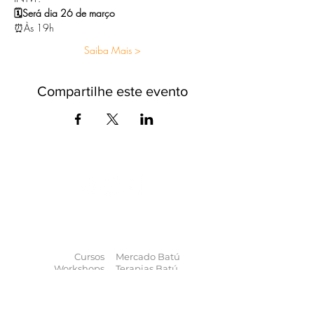
🗓Será dia 26 de março 
⏰Às 19h 
Saiba Mais >
Compartilhe este evento
O universo das
terapias
naturais
na
palma da sua mão
Cursos
Mercado Batú
Workshops
Terapias Batú
Eventos
Enciclopédia
Palestras
Blog
Calendário
Quem somos