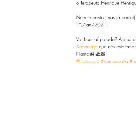
o Terapeuta Henrique Henriqu
Nem te conto (mas já contei)
1º./Jan/2021.

Vai ficar aí parado? Até as
#ozamigo
 que nós estaremos
Namastê 🙏🏼
#fitoterapia
#homeopatia
#te