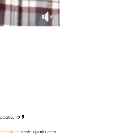
opatia. 🌿💊

PapoReto
 desta quarta com 