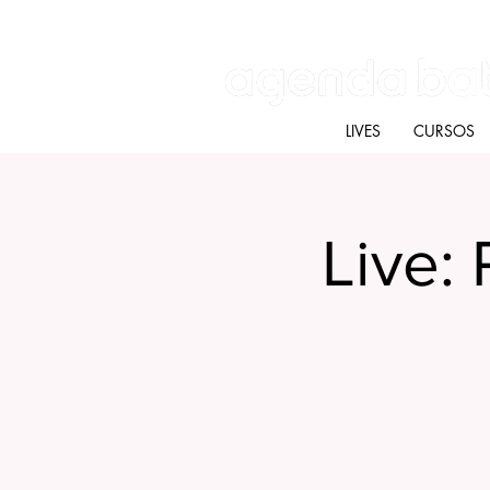
Batú terapias
Mercado Batú
Blog
LIVES
CURSOS
Live: