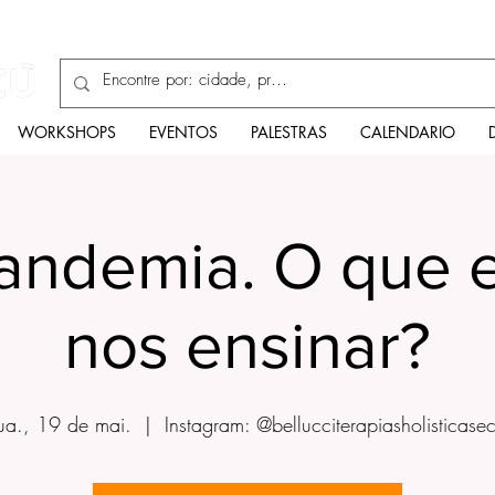
Enciclopédia
WORKSHOPS
EVENTOS
PALESTRAS
CALENDARIO
Pandemia. O que e
nos ensinar?
ua., 19 de mai.
  |  
Instagram: @bellucciterapiasholisticasec