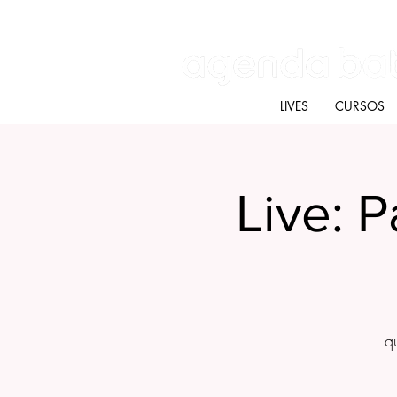
Batú terapias
Mercado Batú
Blog
LIVES
CURSOS
Live: 
q