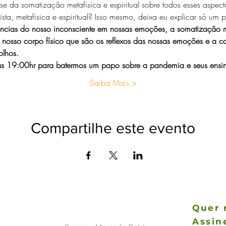
e da somatização metafisica e espiritual sobre todos esses aspecto
sta, metafisica e espiritual? Isso mesmo, deixa eu explicar só um 
uências do nosso inconsciente em nossas emoções, a somatização m
osso corpo físico que são os reflexos das nossas emoções e a cont
olhos.  
s 19:00hr para batermos um papo sobre a pandemia e seus ensi
Saiba Mais >
Compartilhe este evento
Quer 
Assin