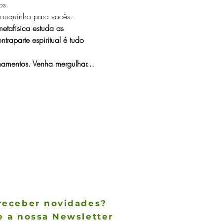
s.  
pouquinho para vocês.  
etafisica estuda as 
raparte espiritual é tudo 
namentos. Venha mergulhar…
receber novidades?
e a nossa Newsletter