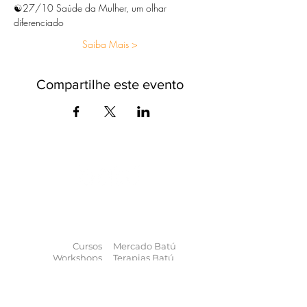
☯️27/10 Saúde da Mulher, um olhar 
diferenciado
Saiba Mais >
Compartilhe este evento
O universo das
terapias
naturais
na
palma da sua mão
Cursos
Mercado Batú
Workshops
Terapias Batú
Eventos
Enciclopédia
Palestras
Blog
Calendário
Quem somos
Contato