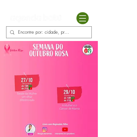
Batú terapias
Mercado Batú
Blog
Enciclopédia