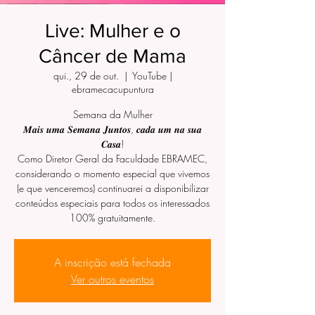
Live: Mulher e o
Câncer de Mama
qui., 29 de out.
  |  
YouTube |
ebramecacupuntura
Semana da Mulher
𝑴𝒂𝒊𝒔 𝒖𝒎𝒂 𝑺𝒆𝒎𝒂𝒏𝒂 𝑱𝒖𝒏𝒕𝒐𝒔, 𝒄𝒂𝒅𝒂 𝒖𝒎 𝒏𝒂 𝒔𝒖𝒂
𝑪𝒂𝒔𝒂!
Como Diretor Geral da Faculdade EBRAMEC,
considerando o momento especial que vivemos
(e que venceremos) continuarei a disponibilizar
conteúdos especiais para todos os interessados
100% gratuitamente.
A inscrição está fechada
Ver outros eventos