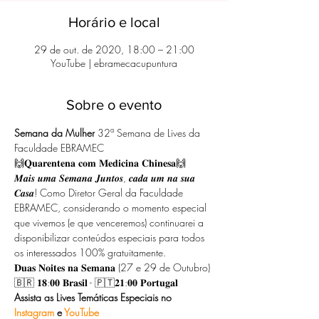
Horário e local
29 de out. de 2020, 18:00 – 21:00
YouTube | ebramecacupuntura
Sobre o evento
Semana da Mulher
 32ª Semana de Lives da 
Faculdade EBRAMEC
🙌𝐐𝐮𝐚𝐫𝐞𝐧𝐭𝐞𝐧𝐚 𝐜𝐨𝐦 𝐌𝐞𝐝𝐢𝐜𝐢𝐧𝐚 𝐂𝐡𝐢𝐧𝐞𝐬𝐚🙌
𝑴𝒂𝒊𝒔 𝒖𝒎𝒂 𝑺𝒆𝒎𝒂𝒏𝒂 𝑱𝒖𝒏𝒕𝒐𝒔, 𝒄𝒂𝒅𝒂 𝒖𝒎 𝒏𝒂 𝒔𝒖𝒂 
𝑪𝒂𝒔𝒂! Como Diretor Geral da Faculdade 
EBRAMEC, considerando o momento especial 
que vivemos (e que venceremos) continuarei a 
disponibilizar conteúdos especiais para todos 
os interessados 100% gratuitamente.
𝐃𝐮𝐚𝐬 𝐍𝐨𝐢𝐭𝐞𝐬 𝐧𝐚 𝐒𝐞𝐦𝐚𝐧𝐚 (27 e 29 de Outubro) 
🇧🇷 𝟏𝟖:𝟎𝟎 𝐁𝐫𝐚𝐬𝐢𝐥 - 🇵🇹𝟐𝟏:𝟎𝟎 𝐏𝐨𝐫𝐭𝐮𝐠𝐚𝐥
Assista as Lives Temáticas Especiais no 
Instagram
 e 
YouTube