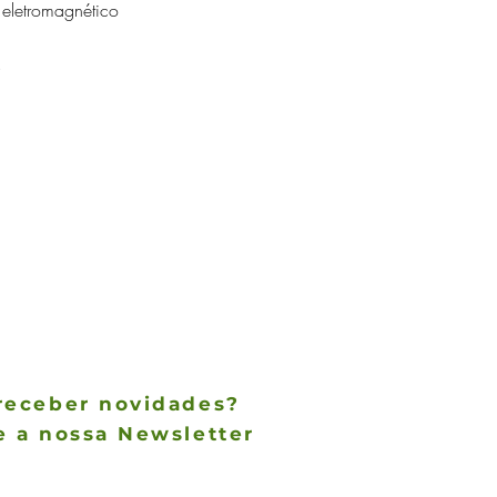
 eletromagnético 
 
receber novidades?
e a nossa Newsletter
des não param de chegar, receba as
 notícias no conforto do seu e-mail