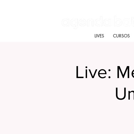
Batú terapias
Mercado Batú
Blog
LIVES
CURSOS
Live: M
Um