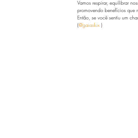
Vamos respirar, equilibrar no
promovendo benefícios que re
Então, se você sentiu um cham
(
@gaiaslux
 ) 
O universo das
terapias
naturais
n