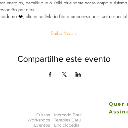
ssas energias, permitir que o Reiki atue sobre nosso corpo e sistema
ssoarão por dias... 
ado no ❤️, clique no link da Bio e prepare-se pois, será especial.
Saiba Mais >
Compartilhe este evento
Quer 
Assin
Cursos
Mercado Batú
As novida
Workshops
Terapias Batú
a
principais
Eventos
Enciclopédia