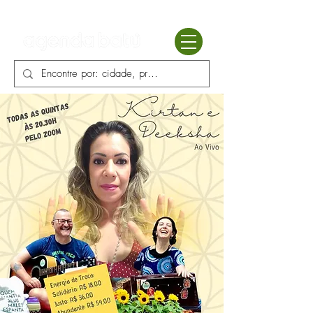
Batú terapias
Mercado Batú
Blog
Enciclopédia