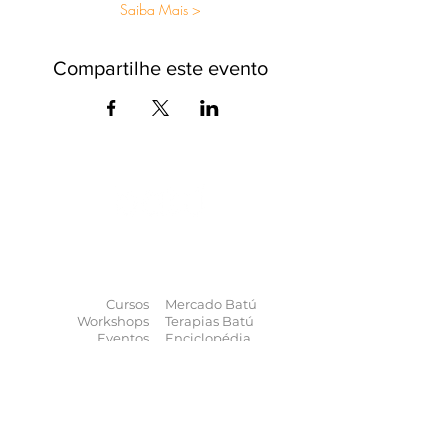
Saiba Mais >
Compartilhe este evento
O universo das
terapias
naturais
na
palma da sua mão
Cursos
Mercado Batú
Workshops
Terapias Batú
Eventos
Enciclopédia
Palestras
Blog
Calendário
Quem somos
Contato
Quer anunciar
seu evento?