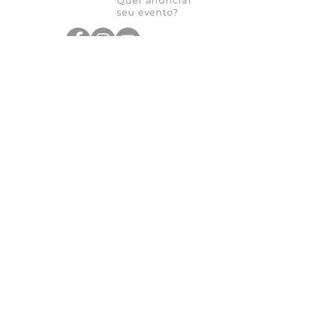
Quer anunciar
seu evento?
Quer receber novidades?
Assine a nossa
Newsletter
As novidades não param de chegar, receba as
principais notícias no conforto do seu e-mail
Participar
Fale conosco pelo Whatsapp:
+55 11 93365-5465