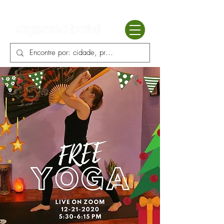
Batú terapias
Mercado Batú
Blog
Enciclopédia