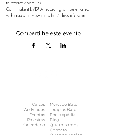
to receive Zoom link.
Can't make it LIVE? A recording will be emailed 
with access to view class for 7 days afterwards.
Compartilhe este evento
O universo das
terapias
naturais
na
palma da sua mão
Cursos
Mercado Batú
Workshops
Terapias Batú
Eventos
Enciclopédia
Palestras
Blog
Calendário
Quem somos
Contato