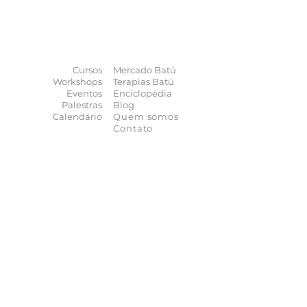
O universo das
terapias
naturais
na
palma da sua mão
Cursos
Mercado Batú
Workshops
Terapias Batú
Eventos
Enciclopédia
Palestras
Blog
Calendário
Quem somos
Contato
Quer anunciar
seu evento?
Quer receber novidades?
Assine a nossa
Newsletter
As novidades não param de chegar, receba as
principais notícias no conforto do seu e-mail