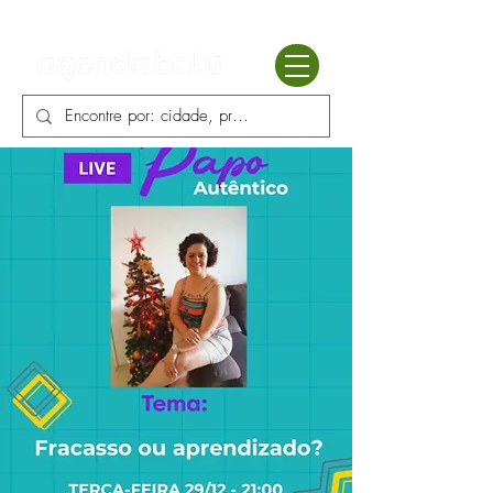
Batú terapias
Mercado Batú
Blog
Enciclopédia