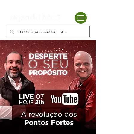
Batú terapias
Mercado Batú
Blog
Enciclopédia