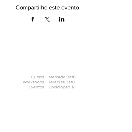
Compartilhe este evento
O universo das
terapias
naturais
na
palma da sua mão
Cursos
Mercado Batú
Workshops
Terapias Batú
Eventos
Enciclopédia
Palestras
Blog
Calendário
Quem somos
Contato
Quer anunciar
seu evento?