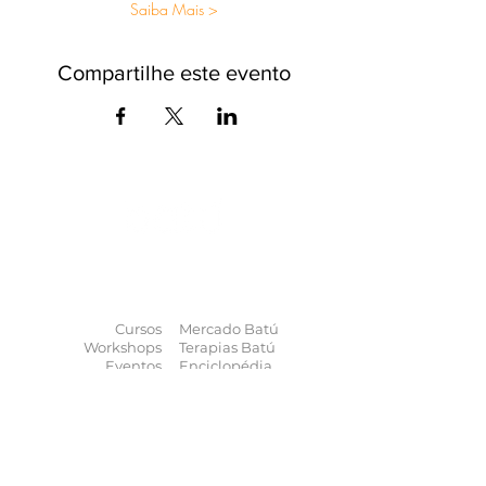
Saiba Mais >
Compartilhe este evento
O universo das
terapias
naturais
na
palma da sua mão
Cursos
Mercado Batú
Workshops
Terapias Batú
Eventos
Enciclopédia
Palestras
Blog
Calendário
Quem somos
Contato
Quer anunciar
seu evento?