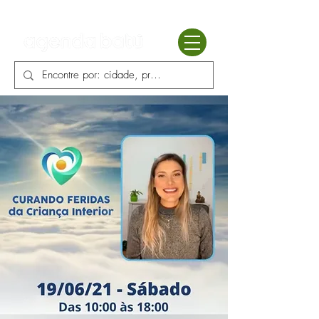
Batú terapias
Mercado Batú
Blog
Enciclopédia