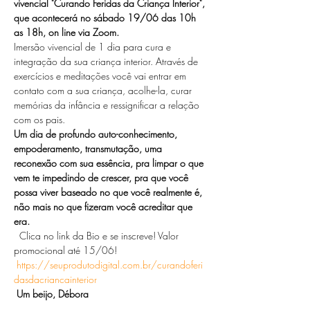
vivencial "Curando Feridas da Criança Interior", 
que acontecerá no sábado 19/06 das 10h 
as 18h, on line via Zoom.
Imersão vivencial de 1 dia para cura e 
integração da sua criança interior. Através de 
exercícios e meditações você vai entrar em 
contato com a sua criança, acolhe-la, curar 
memórias da infância e ressignificar a relação 
com os pais.  
Um dia de profundo auto-conhecimento, 
empoderamento, transmutação, uma 
reconexão com sua essência, pra limpar o que 
vem te impedindo de crescer, pra que você 
possa viver baseado no que você realmente é, 
não mais no que fizeram você acreditar que 
era.
  Clica no link da Bio e se inscreve! Valor 
promocional até 15/06!
https://seuprodutodigital.com.br/curandoferi
dasdacriancainterior
 Um beijo, Débora