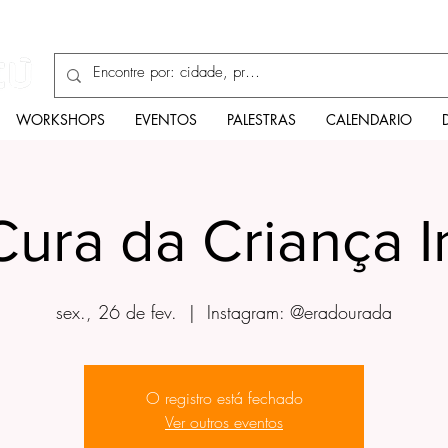
Enciclopédia
WORKSHOPS
EVENTOS
PALESTRAS
CALENDARIO
Cura da Criança I
sex., 26 de fev.
  |  
Instagram: @eradourada
O registro está fechado
Ver outros eventos