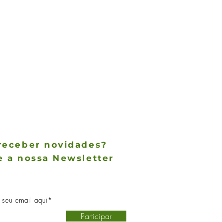
receber novidades?
e a nossa Newsletter
des não param de chegar, receba as
 notícias no conforto do seu e-mail
Participar