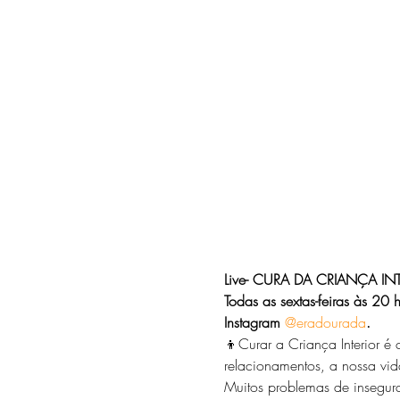
Live- CURA DA CRIANÇA IN
Todas as sextas-feiras às 2
Instagram 
@eradourada
.
👦Curar a Criança Interior é
relacionamentos, a nossa vida
Muitos problemas de insegura