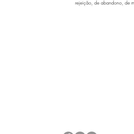
rejeição, de abandono, de m
O universo das
terapias
naturais
n
palma da sua mão