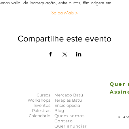
enos valia, de inadequação, entre outros, têm origem em 
Saiba Mais >
Compartilhe este evento
Quer 
Assin
Cursos
Mercado Batú
As novida
Workshops
Terapias Batú
a
principais
Eventos
Enciclopédia
Palestras
Blog
Calendário
Quem somos
Contato
Quer anunciar