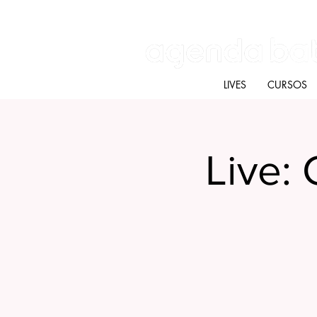
Batú terapias
Mercado Batú
Blog
LIVES
CURSOS
Live: 