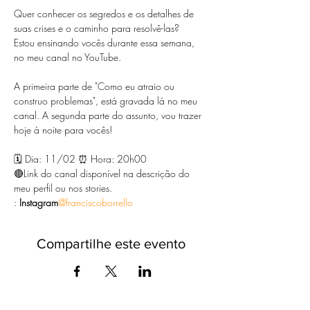
Quer conhecer os segredos e os detalhes de 
suas crises e o caminho para resolvê-las?

Estou ensinando vocês durante essa semana, 
no meu canal no YouTube.

⠀

A primeira parte de "Como eu atraio ou 
construo problemas", está gravada lá no meu 
canal. A segunda parte do assunto, vou trazer 
hoje à noite para vocês!

⠀

🗓 Dia: 11/02 ⏰ Hora: 20h00

🔴Link do canal disponível na descrição do 
meu perfil ou nos stories.
: 
Instagram
@franciscoborrello
Compartilhe este evento