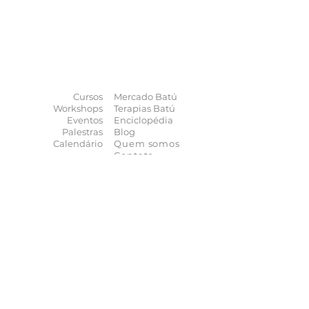
O universo das
terapias
naturais
na
palma da sua mão
Cursos
Mercado Batú
Workshops
Terapias Batú
Eventos
Enciclopédia
Palestras
Blog
Calendário
Quem somos
Contato
Quer anunciar
seu evento?
Quer receber novidades?
Assine a nossa
Newsletter
As novidades não param de chegar, receba as