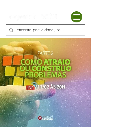
Batú terapias
Mercado Batú
Blog
Enciclopédia