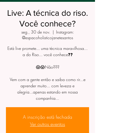
Live: A técnica do riso.
Você conhece?
seg., 30 de nov.
  |  
Instagram:
@espacoholisticojanetesantos
Está live promete... uma técnica maravilhosa...
a do Riso... você conhece❓❓
😱😱Não???
Vem com a gente então e saiba como rir...e
aprender muito... com leveza e
alegria...apenas estando em nossa
companhia...
A inscrição está fechada
Ver outros eventos