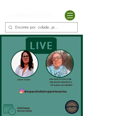
Batú terapias
Mercado Batú
Blog
Enciclopédia