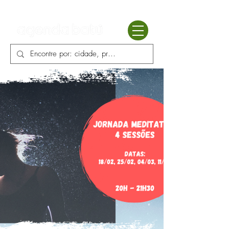
Batú terapias
Mercado Batú
Blog
Enciclopédia