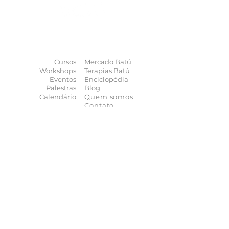
O universo das
terapias
naturais
na
palma da sua mão
Cursos
Mercado Batú
Workshops
Terapias Batú
Eventos
Enciclopédia
Palestras
Blog
Calendário
Quem somos
Contato
Quer anunciar
seu evento?
Quer receber novidades?
Assine a nossa
Newsletter
As novidades não param de chegar, receba as
principais notícias no conforto do seu e-mail