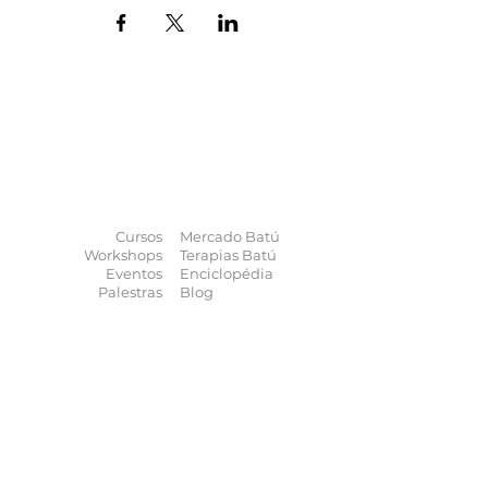
O universo das
terapias
naturais
na
palma da sua mão
Cursos
Mercado Batú
Workshops
Terapias Batú
Eventos
Enciclopédia
Palestras
Blog
Calendário
Quem somos
Contato
Quer anunciar
seu evento?
Quer receber novidades?