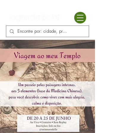
Batú terapias
Mercado Batú
Blog
Enciclopédia