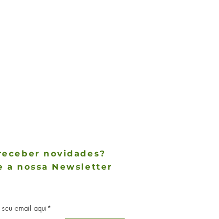
receber novidades?
e a nossa Newsletter
des não param de chegar, receba as
 notícias no conforto do seu e-mail