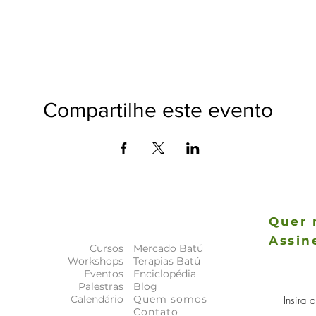
Compartilhe este evento
Quer 
Assin
Cursos
Mercado Batú
As novida
Workshops
Terapias Batú
a
principais
Eventos
Enciclopédia
Palestras
Blog
Calendário
Quem somos
Contato