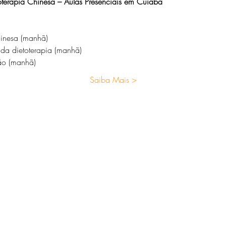
erapia Chinesa – Aulas Presenciais em Cuiabá
inesa (manhã)
 da dietoterapia (manhã)
ão (manhã)
Saiba Mais >