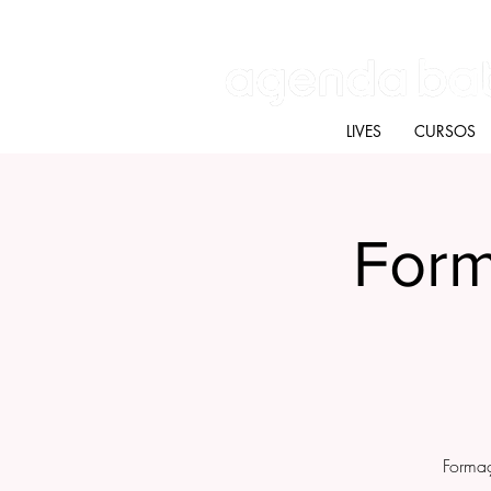
Batú terapias
Mercado Batú
Blog
LIVES
CURSOS
Form
Formaç