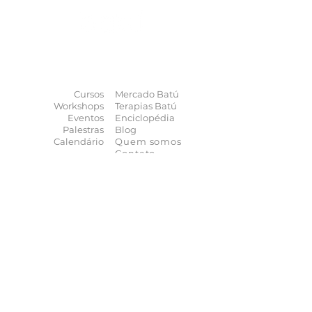
O universo das
terapias
naturais
na
palma da sua mão
Cursos
Mercado Batú
Workshops
Terapias Batú
Eventos
Enciclopédia
Palestras
Blog
Calendário
Quem somos
Contato
Quer anunciar
seu evento?
Quer receber novidades?
Assine a nossa
Newsletter
As novidades não param de chegar, receba as