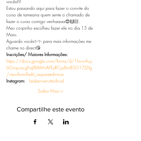
vocês?? 
Estou passando aqui para fazer o convite do 
curso de tameana quem sente o chamado de 
fazer o curso comigo venhaaaa😍🙌🏻. 
Meu corpinho escolheu fazer ele no dia 15 de 
Maio.
Aguardo vocês✨✨ para mais informações me 
chame no direct😘
Inscrições/ Maiores Informações: 
https://docs.google.com/forms/d/1fww4uy
6OvquizcgFrzJ8lAMvAFEyRCyzBm8SO17J2Ig
/viewform?edit_requested=true
Instagram: 
laisbenvenuttioficial
Saiba Mais >
Compartilhe este evento