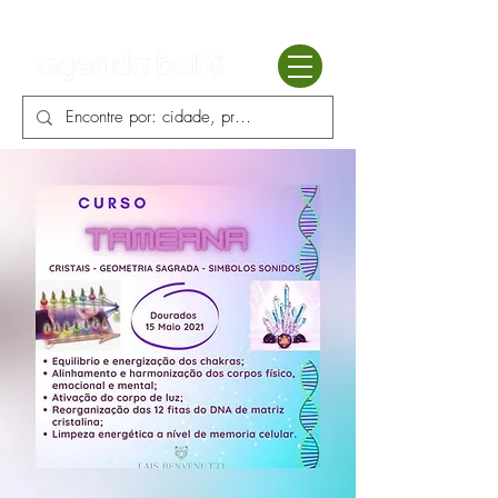
Batú terapias
Mercado Batú
Blog
Enciclopédia