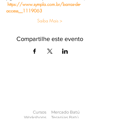
https://www.sympla.com.br/barras-de-
access__1119063
Saiba Mais >
Compartilhe este evento
O universo das
terapias
naturais
na
palma da sua mão
Cursos
Mercado Batú
Workshops
Terapias Batú
Eventos
Enciclopédia
Palestras
Blog
Calendário
Quem somos
Contato