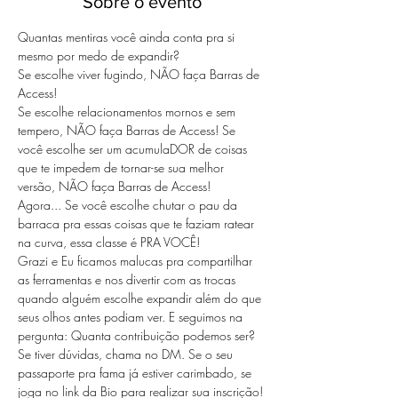
Sobre o evento
Quantas mentiras você ainda conta pra si 
mesmo por medo de expandir? 
Se escolhe viver fugindo, NÃO faça Barras de 
Access! 
Se escolhe relacionamentos mornos e sem 
tempero, NÃO faça Barras de Access! Se 
você escolhe ser um acumulaDOR de coisas 
que te impedem de tornar-se sua melhor 
versão, NÃO faça Barras de Access!  
Agora... Se você escolhe chutar o pau da 
barraca pra essas coisas que te faziam ratear 
na curva, essa classe é PRA VOCÊ! 
Grazi e Eu ficamos malucas pra compartilhar 
as ferramentas e nos divertir com as trocas 
quando alguém escolhe expandir além do que 
seus olhos antes podiam ver. E seguimos na 
pergunta: Quanta contribuição podemos ser?  
Se tiver dúvidas, chama no DM. Se o seu 
passaporte pra fama já estiver carimbado, se 
joga no link da Bio para realizar sua inscrição! 