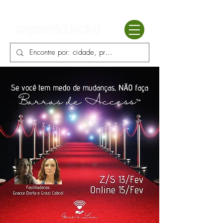
Batú terapias
Mercado Batú
Blog
Enciclopédia