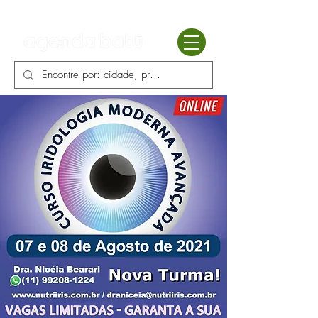
Batú terapias
Mercado Batú
Blog
Enciclopédia