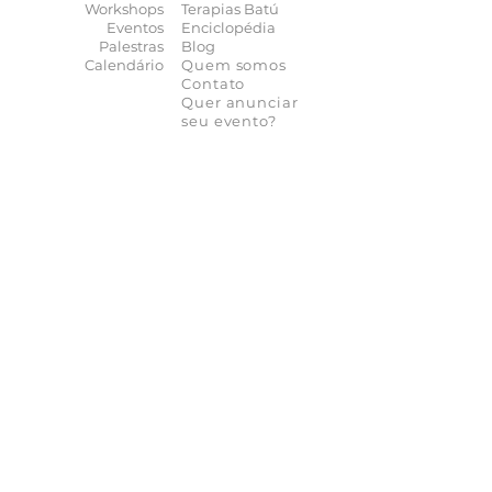
Workshops
Terapias Batú
Eventos
Enciclopédia
Palestras
Blog
Calendário
Quem somos
Contato
Quer anunciar
seu evento?
Quer receber novidades?
Assine a nossa
Newsletter
As novidades não param de chegar, receba as
principais notícias no conforto do seu e-mail
Participar