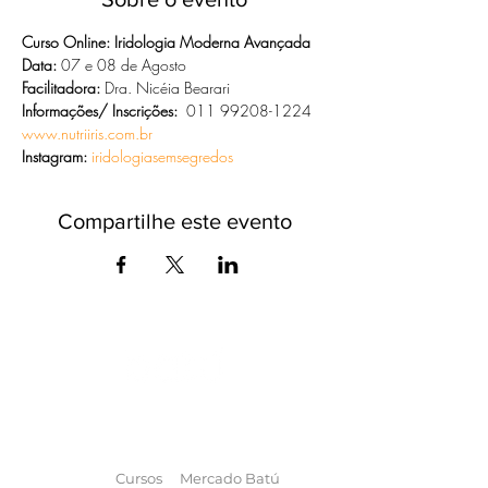
Curso Online: Iridologia Moderna Avançada
Data: 
07 e 08 de Agosto
Facilitadora:
 Dra. Nicéia Bearari
Informações/ Inscrições:
  011 99208-1224 
www.nutriiris.com.br
Instagram:
iridologiasemsegredos
Compartilhe este evento
O universo das
terapias
naturais
na
palma da sua mão
Cursos
Mercado Batú