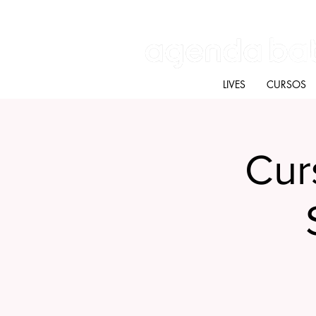
Batú terapias
Mercado Batú
Blog
LIVES
CURSOS
Cur