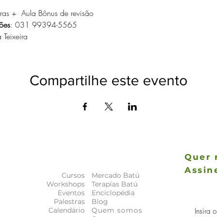
as +  Aula Bônus de revisão
ões
: 031 99394-5565
 Teixeira
Compartilhe este evento
Quer 
Assin
Cursos
Mercado Batú
As novida
Workshops
Terapias Batú
a
principais
Eventos
Enciclopédia
Palestras
Blog
Calendário
Quem somos