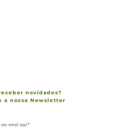
receber novidades?
e a nossa Newsletter
des não param de chegar, receba as
 notícias no conforto do seu e-mail