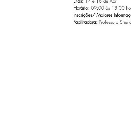
Dias: 
17 e 18 de Abril
Horário:
 09:00 às 18:00 hor
Inscrições/ Maiores Informaç
Facilitadora:
 Professora Sheila
O universo das
terapias
naturais
n
palma da sua mão