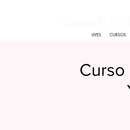
Batú terapias
Mercado Batú
Blog
LIVES
CURSOS
Curso 