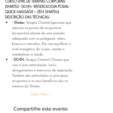
CURSO LIVRE DE TERAPIAS CORPORAIS
(SHIATSU - DO-IN - REFLEXOLOGIA PODAL - 
QUICK MASSAGE – ZEN SHIATSU)
DESCRIÇÃO DAS TÉCNICAS:
- Shiatsu:
 Terapia Oriental Japonesa que 
estimula os pontos de acupuntura 
(acupontos) através de uma pressão 
adequada com os polegares, mãos, 
braços e cotovelos. Ela visa equilibrar o 
nível energético do corpo, manter e 
restabelecer a saúde.
- DO-IN:
 Terapia Oriental Chinesa que 
visa a auto estimulação. Inclui 
alongamentos e exercícios de respiração. 
Também são estimulados os principais 
acupontos e os seus benefícios são os 
mesmos do Shiatsu.
Saiba Mais >
Compartilhe este evento