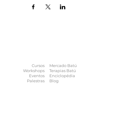
O universo das
terapias
naturais
na
palma da sua mão
Cursos
Mercado Batú
Workshops
Terapias Batú
Eventos
Enciclopédia
Palestras
Blog
Calendário
Quem somos
Contato
Quer anunciar
seu evento?
Quer receber novidades?