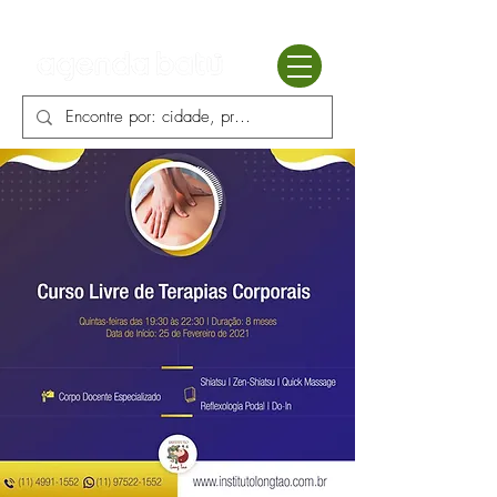
Batú terapias
Mercado Batú
Blog
Enciclopédia