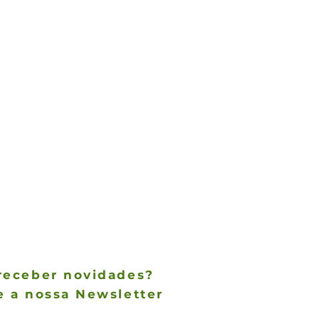
receber novidades?
e a nossa Newsletter
des não param de chegar, receba as