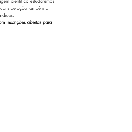
dagem científica estudaremos 
em consideração também a 
endices.
om inscrições abertas para 