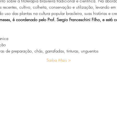
o sobre a fitoterapia brasileira tradicional e científica. Na abor
as recentes, cultivo, colheita, conservação e utilização, levando 
uso das plantas na cultura popular brasileira, suas histórias e cr
ses, é coordenado pelo Prof. Sergio Franceschini Filho, e está c
ânica
ação
ras de preparação, chás, garrafadas, tinturas, unguentos
Saiba Mais >