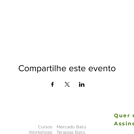
Compartilhe este evento
Quer 
Assin
Cursos
Mercado Batú
As novida
Workshops
Terapias Batú