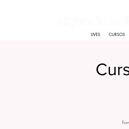
Batú terapias
Mercado Batú
Blog
LIVES
CURSOS
Curs
For