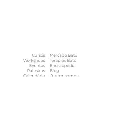
O universo das
terapias
naturais
na
palma da sua mão
Cursos
Mercado Batú
Workshops
Terapias Batú
Eventos
Enciclopédia
Palestras
Blog
Calendário
Quem somos
Contato
Quer anunciar
seu evento?
Quer receber novidades?
Assine a nossa