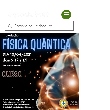
Batú terapias
Mercado Batú
Blog
Enciclopédia