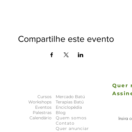
Compartilhe este evento
Quer 
Assin
Cursos
Mercado Batú
As novida
Workshops
Terapias Batú
a
principais
Eventos
Enciclopédia
Palestras
Blog
Calendário
Quem somos
Contato
Quer anunciar