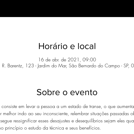
Horário e local
16 de abr. de 2021, 09:00
da , R. Barentz, 123 - Jardim do Mar, São Bernardo do Campo - SP,
Sobre o evento
consiste em levar a pessoa a um estado de transe, o que aumenta o
r melhor indo ao seu inconsciente, relembrar situações passadas o
segue ressignificar esses desajustes e desequilíbrios sejam eles qua
o princípio o estudo da técnica e seus benefícios.