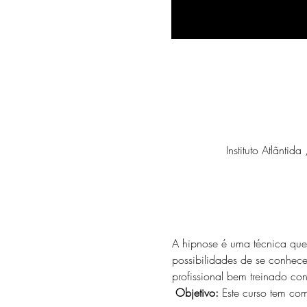
Instituto Atlânti
A hipnose é uma técnica que 
possibilidades de se conhece
profissional bem treinado con
Objetivo:
 Este curso tem com