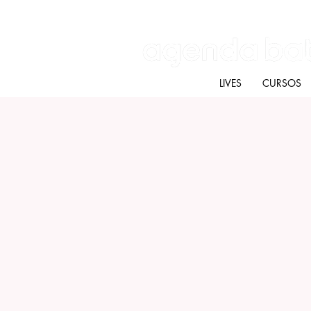
Batú terapias
Mercado Batú
Blog
LIVES
CURSOS