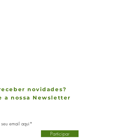
receber novidades?
e a nossa Newsletter
des não param de chegar, receba as
 notícias no conforto do seu e-mail
Participar