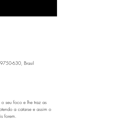
 09750-630, Brasil
 seu foco e lhe traz as 
btendo a catarse e assim o 
is forem.