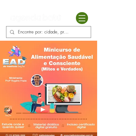
Batú terapias
Mercado Batú
Blog
Enciclopédia