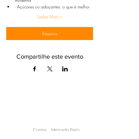
moderna
- Açúcares ou adoçantes: o que é melhor
Saiba Mais >
Reserve
Compartilhe este evento
O universo das
terapias
naturais
na
palma da sua mão
Cursos
Mercado Batú
Workshops
Terapias Batú