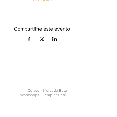
Compartilhe este evento
O universo das
terapias
naturais
na
palma da sua mão
Cursos
Mercado Batú
Workshops
Terapias Batú
Eventos
Enciclopédia
Palestras
Blog
Calendário
Quem somos
Contato