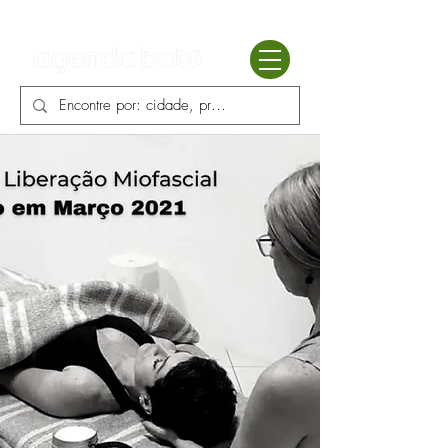
Batú terapias
Mercado Batú
Blog
Enciclopédia