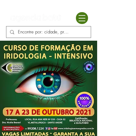
Batú terapias
Mercado Batú
Blog
Enciclopédia