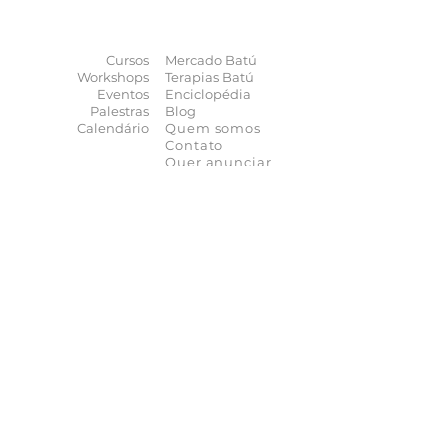
terapias
naturais
na
palma da sua mão
Cursos
Mercado Batú
Workshops
Terapias Batú
Eventos
Enciclopédia
Palestras
Blog
Calendário
Quem somos
Contato
Quer anunciar
seu evento?
Quer receber novidades?
Assine a nossa
Newsletter
As novidades não param de chegar, receba as
principais notícias no conforto do seu e-mail