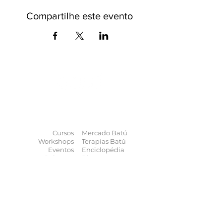
Compartilhe este evento
O universo das
terapias
naturais
na
palma da sua mão
Cursos
Mercado Batú
Workshops
Terapias Batú
Eventos
Enciclopédia
Palestras
Blog
Calendário
Quem somos
Contato
Quer anunciar
seu evento?