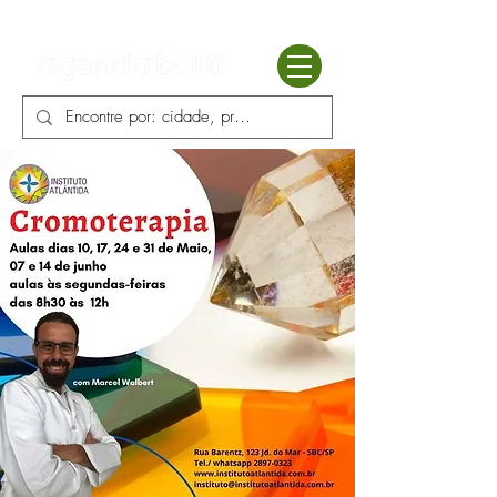
Batú terapias
Mercado Batú
Blog
Enciclopédia