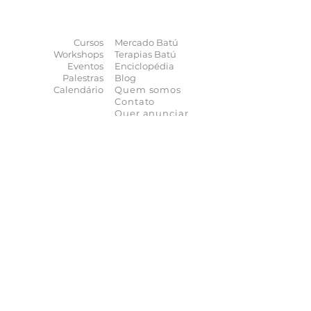
terapias
naturais
na
palma da sua mão
Cursos
Mercado Batú
Workshops
Terapias Batú
Eventos
Enciclopédia
Palestras
Blog
Calendário
Quem somos
Contato
Quer anunciar
seu evento?
Quer receber novidades?
Assine a nossa
Newsletter
As novidades não param de chegar, receba as
principais notícias no conforto do seu e-mail