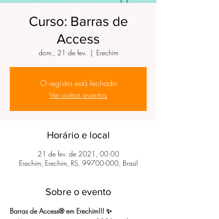
Curso: Barras de
Access
dom., 21 de fev.
  |  
Erechim
O registro está fechado
Ver outros eventos
Horário e local
21 de fev. de 2021, 00:00
Erechim, Erechim, RS, 99700-000, Brasil
Sobre o evento
Barras de Access®️ em Erechim!!! ✨