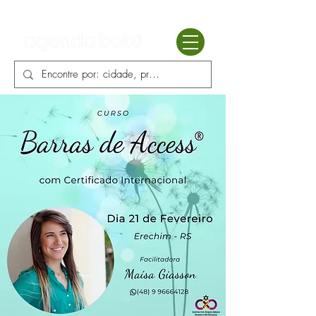
Batú terapias
Mercado Batú
Blog
Enciclopédia