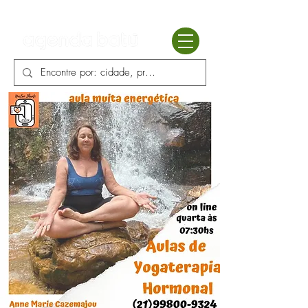
Batú terapias
Mercado Batú
Blog
Enciclopédia