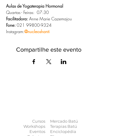
Aulas de Yogaterapia Hormonal 
Quartas - Feiras:  07:30
Facilitadora:
 Anne Marie Cazemajou
Fone: 
021 99800-9324
Instagram:
@nucleoshanti
Compartilhe este evento
O universo das
terapias
naturais
na
palma da sua mão
Cursos
Mercado Batú
Workshops
Terapias Batú
Eventos
Enciclopédia