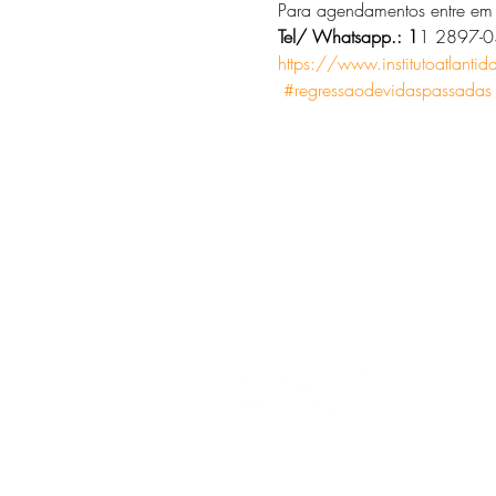
Para agendamentos entre em 
Tel/ Whatsapp.: 1
1 2897-
https://www.institutoatlanti
#regressaodevidaspassadas
O universo das
terapias
naturais
n