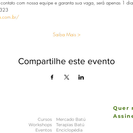
contato com nossa equipe e garanta sua vaga, será apenas 1 dia 
0323
da.com.br/
Saiba Mais >
Compartilhe este evento
Quer 
Assin
Cursos
Mercado Batú
As novida
Workshops
Terapias Batú
a
principais
Eventos
Enciclopédia