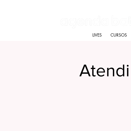
Batú terapias
Mercado Batú
Blog
LIVES
CURSOS
Atend