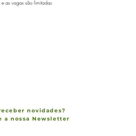
e as vagas são limitadas 
receber novidades?
e a nossa Newsletter
des não param de chegar, receba as
 notícias no conforto do seu e-mail